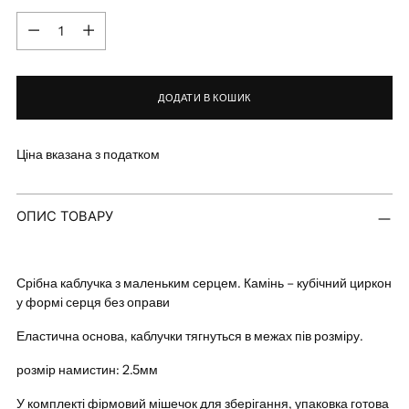
Кількість
ДОДАТИ В КОШИК
Ціна вказана з податком
Додавання
ОПИС ТОВАРУ
товару
в
кошик
Срібна каблучка з маленьким серцем. Камінь – кубічний циркон
у формі серця без оправи
Еластична основа, каблучки тягнуться в межах пів розміру.
розмір намистин: 2.5мм
У комплекті фірмовий мішечок для зберігання, упаковка готова