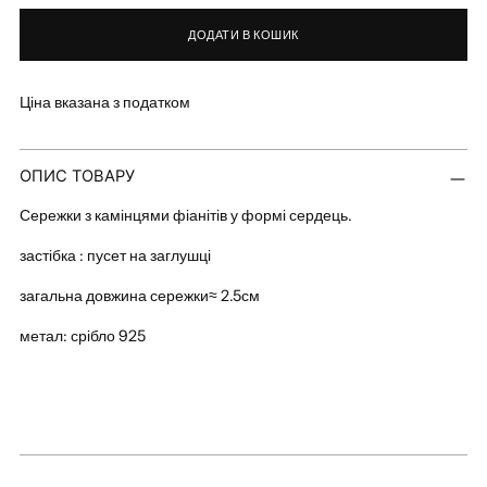
ДОДАТИ В КОШИК
Ціна вказана з податком
Додавання
ОПИС ТОВАРУ
товару
в
Сережки з камінцями фіанітів у формі сердець.
кошик
застібка : пусет на заглушці
загальна довжина сережки≈ 2.5см
метал: срібло 925