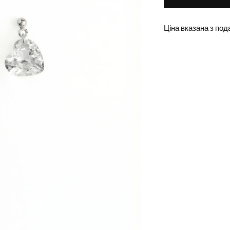
Ціна вказана з под
Додавання
товару
в
кошик